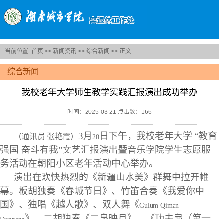
当前位置:
首页
>>
新闻资讯
>>
综合新闻
>> 正文
综合新闻
我校老年大学师生教学实践汇报演出成功举办
时间：2025-03-21 点击数：
166
3
月
日下午，我校老年大学 “教育
（通讯员 张艳霞）
20
强国 奋斗有我”文艺汇报演出
暨音乐学院学生志愿服
务活动在朝阳小区老年活动中心举办。
演出在欢快热烈的《新疆山水美》群舞中拉开帷
幕。板胡独奏《春城节日》、竹笛合奏《我爱你中
国》、独唱《越人歌》、双人舞《
Gulum Qiman
》、二胡独奏《二泉映月》、《功夫扇（第一