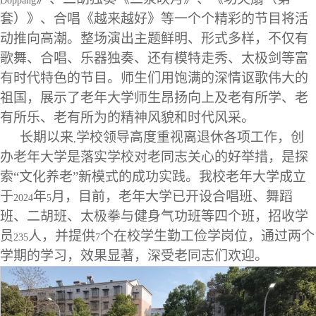
Doppang
套）》、合唱《越来越好》等一个个精彩的节目将活
动推向高潮。整场演出主题鲜明、形式多样，不仅有
歌舞、合唱、乐器独奏、还有模特走秀、太极剑等富
有时代特色的节目。师生们用饱满的深情讴歌伟大的
祖国，展示了老年大学师生昂扬向上及老有所学、老
有所乐、老有所为的精神风貌和时代风采。
长期以来
学校领导高度重视离退休各项工作，创
,
办老年大学是落实学校对老同志关心的好举措，是探
索“文化养老”新模式的成功实践。我校老年大学成立
于
年
月，目前，老年大学已开设合唱班、舞蹈
2024
5
班、二胡班、太极拳与健身气功班等四个班，招收学
员
人，并提供
个在校学生勤工俭学岗位，通过两个
235
7
学期的学习，效果显著，深受老同志们欢迎。