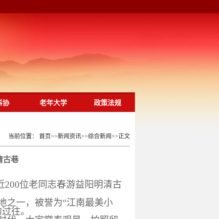
科协
老年大学
政策法规
当前位置：
首页
>>
新闻资讯
>>
综合新闻
>>
正文
清古巷
近
200
位老同志春游益阳明清古
地之一，被誉为“江南最美小
的过往。