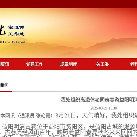
闻资讯
党建工作
规章制度
关工委
老
合新闻
我处组织离退休老同志春游益阳明
2025-03-21 15:30
3
月
21
日，天气晴好，我处组织
本网讯（通讯员 张艳霞）
。
益阳明清古巷位于益阳市资阳区，是益阳古城的发源
”。古巷历经风雨百年，映照着益阳春夏秋冬来来回回